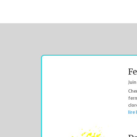
Fe
Juin
Cher
ferm
clor
lire