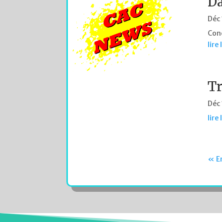
Da
Déc
Conc
lire
Tr
Déc
lire
« E