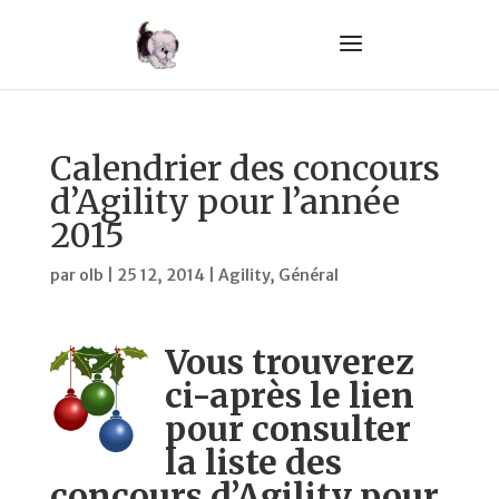
Calendrier des concours
d’Agility pour l’année
2015
par
olb
|
25 12, 2014
|
Agility
,
Général
Vous trouverez
ci-après le lien
pour consulter
la liste des
concours d’Agility pour